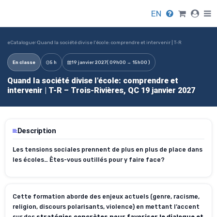
EN
eCatalogue
›
Quand la société divise l'école: comprendre et intervenir | T-R
En classe
5 h
19 janvier 2027
( 09h00 → 15h00 )
Quand la société divise l'école: comprendre et
intervenir | T-R – Trois-Rivières, QC 19 janvier 2027
Description
Les tensions sociales prennent de plus en plus de place dans
les écoles… Êtes-vous outillés pour y faire face?
Cette formation aborde des enjeux actuels (genre, racisme,
religion, discours polarisants, violence) en mettant l’accent
sur des
stratégies concrètes pour favoriser le dialogue et