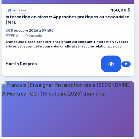
150,00 $
En classe
Interaction en classe: Approches pratiques au secondaire
| MTL
08 octobre 2026 à 09h00
FEEP Salle Principale
Animer une classe sans être enseignant est exigeant; l’interaction avec les
élèves est essentielle pour créer un climat sain et une relation positive.
Martin Despres