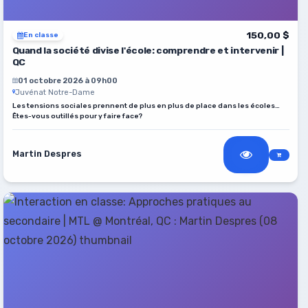
150,00 $
En classe
Quand la société divise l'école: comprendre et intervenir |
QC
01 octobre 2026 à 09h00
Juvénat Notre-Dame
Les tensions sociales prennent de plus en plus de place dans les écoles…
Êtes-vous outillés pour y faire face?
Martin Despres