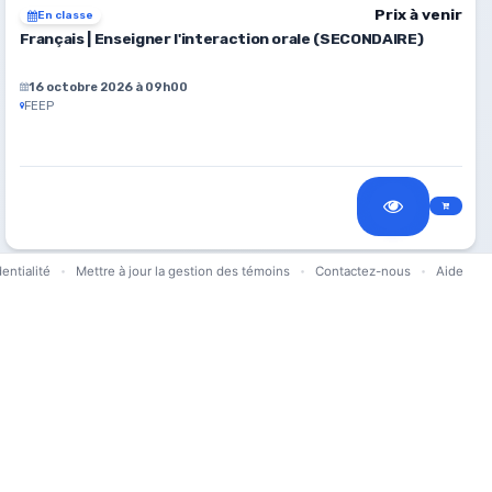
Prix à venir
En classe
Français | Enseigner l'interaction orale (SECONDAIRE)
16 octobre 2026 à 09h00
FEEP
entialité
Mettre à jour la gestion des témoins
Contactez-nous
Aide
•
•
•
Prix à venir
Séminaire