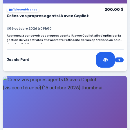
200,00 $
Visioconférence
Créez vos propres agents IA avec Copilot
06 octobre 2026 à 09h00
Apprenez à concevoir vos propres agents IA avec Copilot afin d’optimiser la
gestion de vos activités et d’accroître l’efficacité de vos opérations au sein
de votre établissement.
Joanie Paré