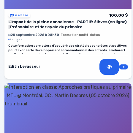
100,00 $
En classe
L'impact de la pleine conscience - PARTIE: élèves (en ligne)
| Préscolaire et 1er cycle du primaire
28 septembre 2026 à 08h30
Formation multi-dates
En ligne
Cette formation permettera d’acquérir des stratégies concrètes et positives
pour favoriser le développement socioémotionnel des enfants, améliorer la
gestion du groupe et créer un climat d’apprentissage respectueux et
stimulant.
Edith Levasseur