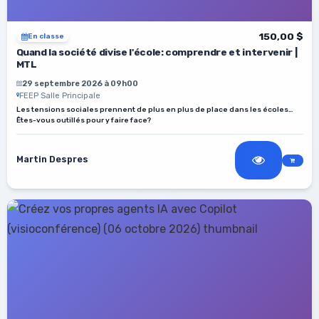
150,00 $
En classe
Quand la société divise l'école: comprendre et intervenir |
MTL
29 septembre 2026 à 09h00
FEEP Salle Principale
Les tensions sociales prennent de plus en plus de place dans les écoles…
Êtes-vous outillés pour y faire face?
Martin Despres