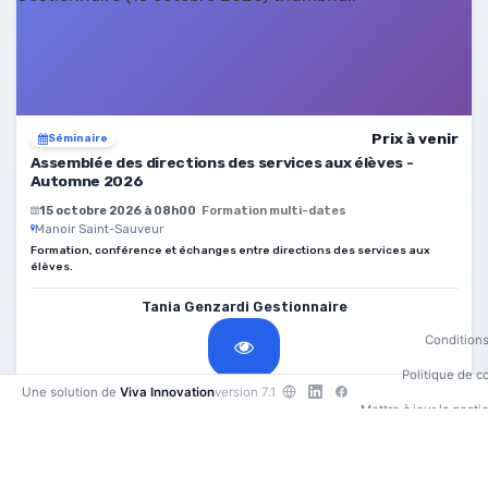
Prix à venir
Séminaire
Assemblée des directions des services aux élèves -
Automne 2026
15 octobre 2026 à 08h00
Formation multi-dates
Manoir Saint-Sauveur
Formation, conférence et échanges entre directions des services aux
élèves.
Tania Genzardi Gestionnaire
Conditions 
Politique de co
Une solution de
Viva Innovation
version 7.1
Mettre à jour la gest
Contactez
•