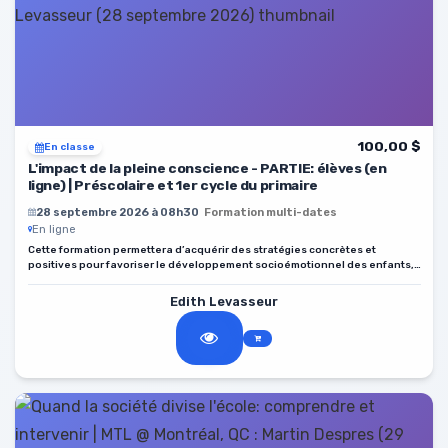
100,00 $
En classe
L'impact de la pleine conscience - PARTIE: élèves (en
ligne) | Préscolaire et 1er cycle du primaire
28 septembre 2026 à 08h30
Formation multi-dates
En ligne
Cette formation permettera d’acquérir des stratégies concrètes et
positives pour favoriser le développement socioémotionnel des enfants,
améliorer la gestion du groupe et créer un climat d’apprentissage
respectueux et stimulant.
Edith Levasseur