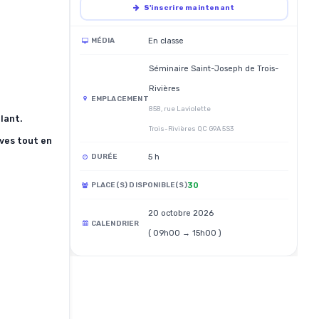
S'inscrire maintenant
En classe
MÉDIA
Séminaire Saint-Joseph de Trois-
Rivières
EMPLACEMENT
858, rue Laviolette
lant.
Trois-Rivières QC G9A 5S3
ves tout en
5 h
DURÉE
30
PLACE(S) DISPONIBLE(S)
20 octobre 2026
CALENDRIER
( 09h00 → 15h00 )