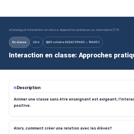
eCatalogue
›
Interaction en classe: Approches pratiques au secondaire | T-R
En classe
5 h
20 octobre 2026
( 09h00 → 15h00 )
Interaction en classe: Approches pratiq
Description
Animer une classe sans être enseignant est exigeant; l’interac
positive.
Alors, comment créer une relation avec les élèves?