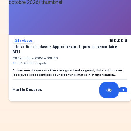
150,00 $
En classe
Interaction en classe: Approches pratiques au secondaire |
MTL
08 octobre 2026 à 09h00
FEEP Salle Principale
Animer une classe sans être enseignant est exigeant; l’interaction avec
les élèves est essentielle pour créer un climat sain et une relation
positive.
Martin Despres