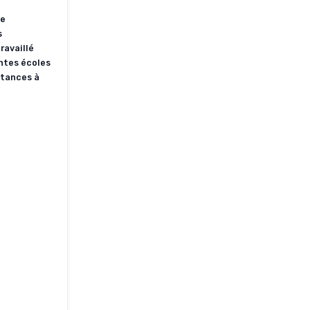
ne
s
ravaillé
entes écoles
stances à