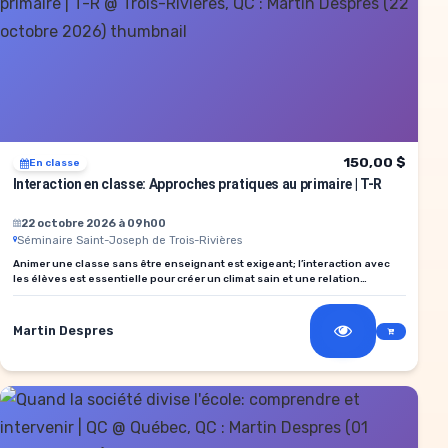
150,00 $
En classe
Interaction en classe: Approches pratiques au primaire | T-R
22 octobre 2026 à 09h00
Séminaire Saint-Joseph de Trois-Rivières
Animer une classe sans être enseignant est exigeant; l’interaction avec
les élèves est essentielle pour créer un climat sain et une relation
positive.
Martin Despres