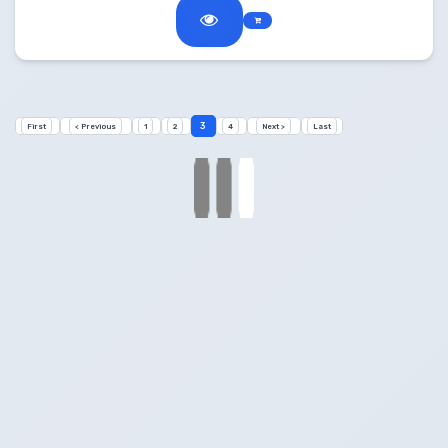
3
First
< Previous
1
2
4
Next >
Last