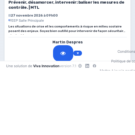
Prévenir, désamorcer, intervenir: baliser les mesures de
contrôle. | MTL
27 novembre 2026 à 09h00
FEEP Salle Principale
Les situations de crise et les comportements à risque en milieu scolaire
posent des enjeux. Soyez bien outillé pour intervenir de façon sécuritaire
et adaptée.
Martin Despres
Conditions 
Politique de co
Une solution de
Viva Innovation
version 7.1
Mettre à jour la gest
Contactez
•
75,00 $
En classe