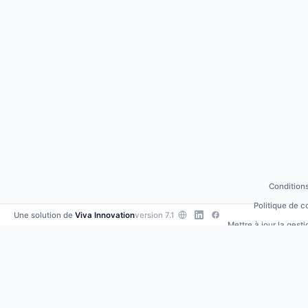
Conditions
Politique de c
Une solution de
Viva Innovation
version 7.1
Mettre à jour la gest
Contacte
•