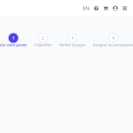
EN
1
2
3
4
Voir votre panier
S'identifier
Vérifier et payer
Assigner les participant