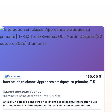
150,00 $
En classe
Interaction en classe: Approches pratiques au primaire | T-R
22 octobre 2026 à 09h00
Séminaire Saint-Joseph de Trois-Rivières
Animer une classe sans être enseignant est exigeant; l’interaction avec
les élèves est essentielle pour créer un climat sain et une relation
positive.