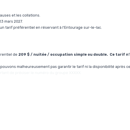
auses et les collations.
 23 mars 2027.
n tarif préférentiel en réservant à l'Entourage sur-le-lac.
rentiel de
209 $ / nuitée / occupation simple ou double.
Ce tarif n’
pouvons malheureusement pas garantir le tarif ni la disponibilité après ce
portant de préciser le numéro du groupe XXXXX.