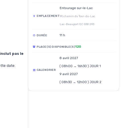
Entourage sur-le-Lac
EMPLACEMENT
99, chemin du Tour-du-Lac
Lac-Beauport QC G3B 2R3
11 h
DURÉE
120
PLACE(S) DISPONIBLE(S)
inclut pas le
8 avril 2027
tte date.
( 08h00 → 16h30 ) JOUR 1
CALENDRIER
9 avril 2027
( 08h30 → 12h00 ) JOUR 2