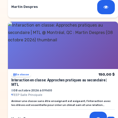
Martin Despres
150,00 $
En classe
Interaction en classe: Approches pratiques au secondaire |
MTL
08 octobre 2026 à 09h00
FEEP Salle Principale
Animer une classe sans être enseignant est exigeant; l’interaction avec
les élèves est essentielle pour créer un climat sain et une relation
positive.