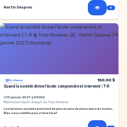
Martin Despres
150,00 $
En classe
Quand la société divise l'école: comprendre et intervenir | T-R
19 janvier 2027 à 09h00
Séminaire Saint-Joseph de Trois-Rivières
Les tensions sociales prennent de plus en plus de place dans les écoles…
Êtes-vous outillés pour y faire face?