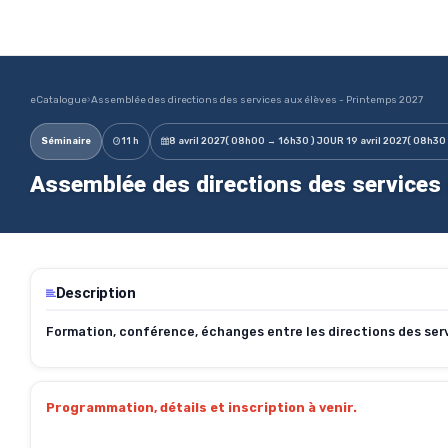
eCatalogue
›
Assemblée des directions des services aux élèves - Printemps 2027
Séminaire
11 h
8 avril 2027
( 08h00 → 16h30 ) JOUR 1
9 avril 2027
( 08h30
Assemblée des directions des services 
Description
Formation, conférence, échanges entre les directions des serv
Programmation, détails et inscription à venir.