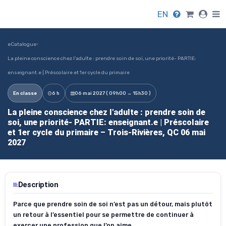
EN
eCatalogue
›
La pleine conscience chez l'adulte : prendre soin de soi, une priorité- PARTIE:
enseignant.e | Préscolaire et 1er cycle du primaire
En classe
6 h
06 mai 2027 ( 09h00 → 15h30 )
La pleine conscience chez l'adulte : prendre soin de
soi, une priorité- PARTIE: enseignant.e | Préscolaire
et 1er cycle du primaire – Trois-Rivières, QC 06 mai
2027
Description
Parce que prendre soin de soi n’est pas un détour, mais plutôt
un retour à l’essentiel pour se permettre de continuer à
exercer une profession que l’on aime.